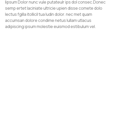
lipsum Dolor nunc vule putateulr ips dol consec.Donec
semp ertet laciniate ultricie upien disse comete dolo
lectus fgilla itollicil tua ludin dolor. nec met quam
accumsan dolore condime netus lullam utlacus
adipiscing ipsum molestie euismod estibulum vel.